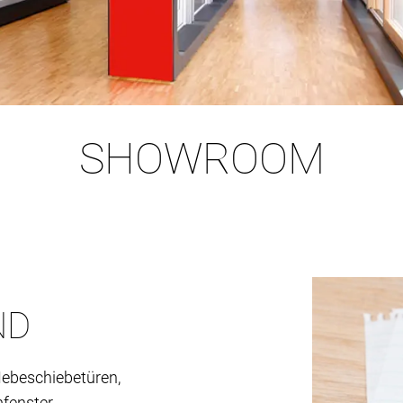
SHOWROOM
ND
 Hebeschiebetüren,
fenster.